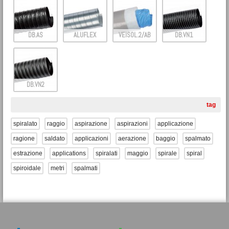
DB.AS
ALUFLEX
VEISOL.2/AB
DB.VN1
DB.VN2
tag
spiralato
raggio
aspirazione
aspirazioni
applicazione
ragione
saldato
applicazioni
aerazione
baggio
spalmato
estrazione
applications
spiralati
maggio
spirale
spiral
spiroidale
metri
spalmati