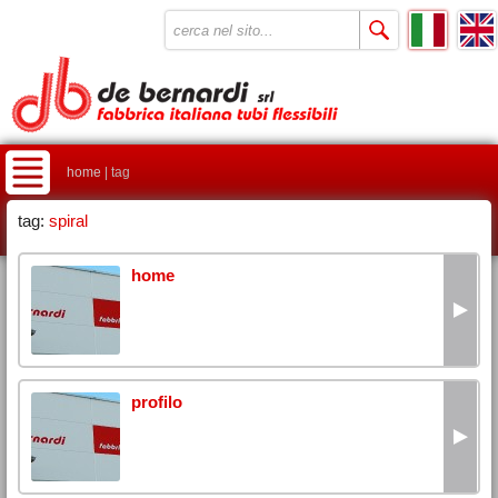
home
| tag
tag:
spiral
home
profilo