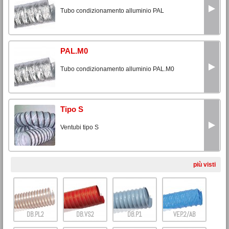
Tubo condizionamento alluminio PAL
PAL.M0
Tubo condizionamento alluminio PAL.M0
Tipo S
Ventubi tipo S
più visti
DB.PL2
DB.VS2
DB.P1
VEP.2/AB